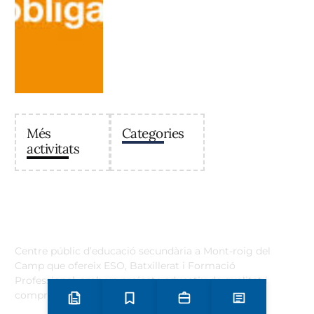
Més
Categories
activitats
Institut Antoni Ballester
Centre públic d’educació secundària a Mont-roig del
Camp que ofereix ESO, Batxillerat i Formació
Professional, amb un projecte educatiu de qualitat i
compromís amb el territori.
Preinscripció i matrícula
Estudis
Secretaria
Notícies
Contacta