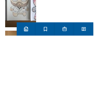
Preinscripció i matrícula
Estudis
Secretaria
Notícies