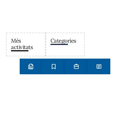
Més
Categories
activitats
Preinscripció i matrícula
Estudis
Secretaria
Notícies
Institut Antoni Ballester
Centre públic d’educació secundària a Mont-roig del
Camp que ofereix ESO, Batxillerat i Formació
Professional, amb un projecte educatiu de qualitat i
compromís amb el territori.
Contacta
Horari d’atenció secretaria de 9:00 a 13:00 Amb cita prèvia
trucant al
+34 977 838 609