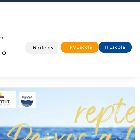
00
TPVEscola
ITEscola
Noticies
IO