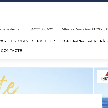
aballester.cat
+34 977 838 609
Dilluns - Divendres: 08:00-13:
ARI
ESTUDIS
SERVEIS FP
SECRETARIA
AFA
RÀD
CONTACTE