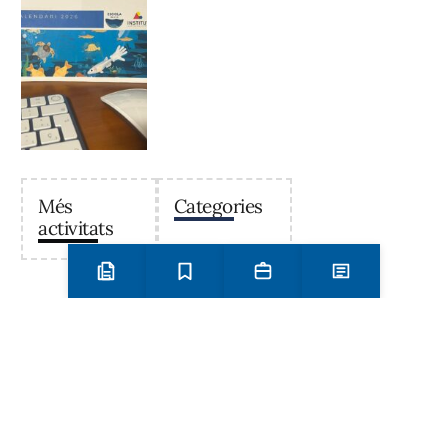
Més
Categories
activitats
Preinscripció i matrícula
Estudis
Secretaria
Notícies
Institut Antoni Ballester
Centre públic d’educació secundària a Mont-roig del
Camp que ofereix ESO, Batxillerat i Formació
Professional, amb un projecte educatiu de qualitat i
compromís amb el territori.