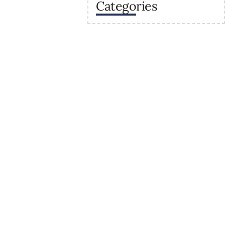
Categories
va
Enllaços
Secretaria
Recursos
 sostenibles a la
Calendaris del centre
raris
Estudis
Projectes del centre
trativa
Contacte
roinformàtics i