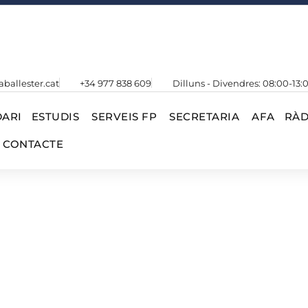
aballester.cat
+34 977 838 609
Dilluns - Divendres: 08:00-13:
ARI
ESTUDIS
SERVEIS FP
SECRETARIA
AFA
RÀD
CONTACTE