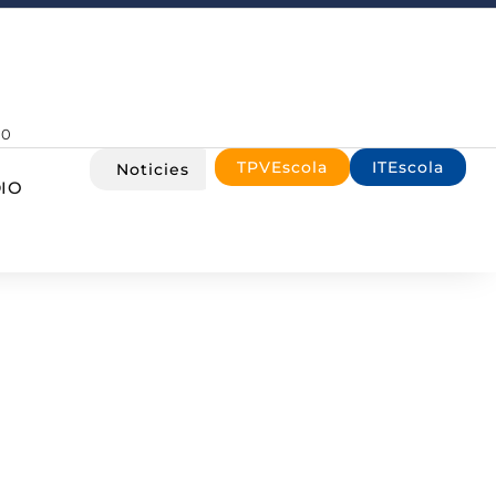
00
TPVEscola
ITEscola
Noticies
IO