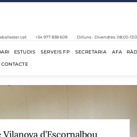
aballester.cat
+34 977 838 609
Dilluns - Divendres: 08:00-13:
ARI
ESTUDIS
SERVEIS FP
SECRETARIA
AFA
RÀD
CONTACTE
e Vilanova d’Escornalbou