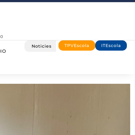
00
TPVEscola
ITEscola
Noticies
IO