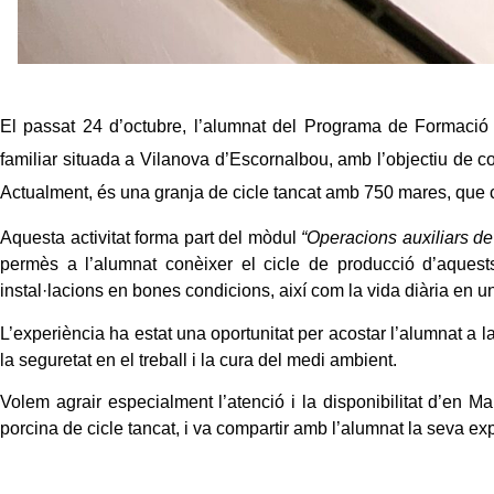
El passat 24 d’octubre, l’alumnat del Programa de Formació i
familiar
situada a Vilanova d’Escornalbou, amb l’objectiu de c
Actualment, és una
granja de cicle tancat amb 750 mares
, que
Aquesta activitat forma part del mòdul
“Operacions auxiliars d
permès a l’alumnat
conèixer el cicle de producció d’aques
instal·lacions en bones condicions
, així com la vida diària en 
L’experiència ha estat una oportunitat per
acostar l’alumnat a l
la seguretat en el treball i la cura del medi ambient
.
Volem
agrair especialment l’atenció i la disponibilitat d’en 
porcina de
cicle tancat,
i va compartir amb l’alumnat la seva ex