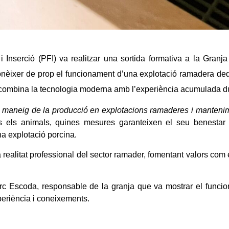
 Inserció (PFI) va realitzar una sortida formativa a
la Granj
onèixer de prop el funcionament d’una explotació ramadera dedi
 combina la tecnologia moderna amb l’experiència acumulada d
e maneig de la producció en explotacions ramaderes i mantenime
ts els animals, quines mesures garanteixen el seu benestar
una explotació porcina.
a realitat professional del sector ramader
, fomentant valors com
Marc Escoda
, responsable de la granja que va mostrar el funci
periència i coneixements.