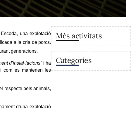
a Escoda
, una
explotació
Més activitats
cada a la cria de porcs.
urant generacions.
Categories
nt d’instal·lacions”
i ha
i
com es mantenen les
el respecte pels animals,
onament d’una explotació