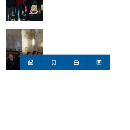
Preinscripció i matrícula
Estudis
Secretaria
Notícies
Més
Categories
activitats