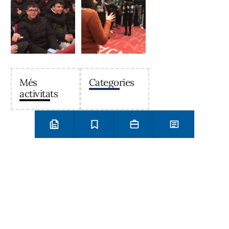
Més
Categories
activitats
Preinscripció i matrícula
Estudis
Secretaria
Notícies
Institut Antoni Ballester
Centre públic d’educació secundària a Mont-roig del
Camp que ofereix ESO, Batxillerat i Formació
Professional, amb un projecte educatiu de qualitat i
compromís amb el territori.
Contacta
Horari d’atenció secretaria de 9:00 a 13:00 Amb cita prèvia