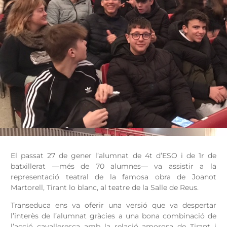
El passat 27 de gener l’alumnat de 4t d’ESO i de 1r de
batxillerat —més de 70 alumnes— va assistir a la
representació teatral de la famosa obra de Joanot
Martorell, Tirant lo blanc, al teatre de la Salle de Reus.
Transeduca ens va oferir una versió que va despertar
l’interès de l’alumnat gràcies a una bona combinació de
l’acció cavalleresca amb la relació amorosa de Tirant i