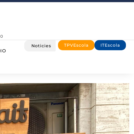
00
TPVEscola
ITEscola
Noticies
IO