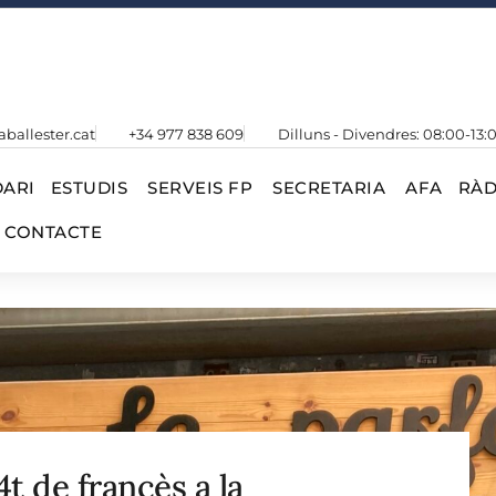
aballester.cat
+34 977 838 609
Dilluns - Divendres: 08:00-13:
ARI
ESTUDIS
SERVEIS FP
SECRETARIA
AFA
RÀD
CONTACTE
4t de francès a la