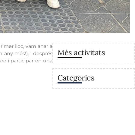
rimer lloc, vam anar a
Més activitats
un any més!), i després
re i participar en una
Categories