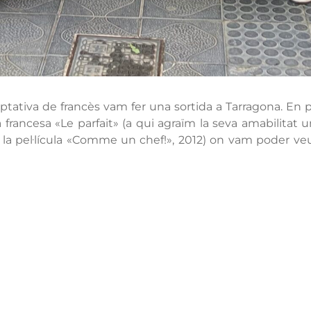
optativa de francès vam fer una sortida a Tarragona. En p
a francesa «Le parfait» (a qui agraïm la seva amabilitat 
 la pel·lícula «Comme un chef!», 2012) on vam poder veu