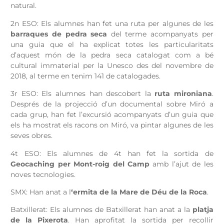
natural.
2n ESO: Els alumnes han fet una ruta per algunes de les
barraques de pedra seca
del terme acompanyats per
una guia que el ha explicat totes les particularitats
d’aquest món de la pedra seca catalogat com a bé
cultural immaterial per la Unesco des del novembre de
2018, al terme en tenim 141 de catalogades.
3r ESO: Els alumnes han descobert la
ruta mironiana
.
Després de la projecció d’un documental sobre Miró a
cada grup, han fet l’excursió acompanyats d’un guia que
els ha mostrat els racons on Miró, va pintar algunes de les
seves obres.
4t ESO: Els alumnes de 4t han fet la sortida de
Geocaching per Mont-roig del Camp
amb l’ajut de les
noves tecnologies.
SMX: Han anat a l
‘ermita de la Mare de Déu de la Roca
.
Batxillerat: Els alumnes de Batxillerat han anat a la
platja
de la Pixerota
. Han aprofitat la sortida per recollir