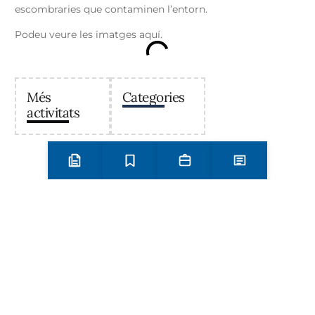
escombraries que contaminen l’entorn.
Podeu veure les imatges aquí.
Més
Categories
activitats
Preinscripció i matrícula
Estudis
Secretaria
Notícies
Institut Antoni Ballester
Centre públic d’educació secundària a Mont-roig del
Camp que ofereix ESO, Batxillerat i Formació
Professional, amb un projecte educatiu de qualitat i
compromís amb el territori.
Contacta
Horari d’atenció secretaria de 9:00 a 13:00 Amb cita prèvia
trucant al
+34 977 838 609