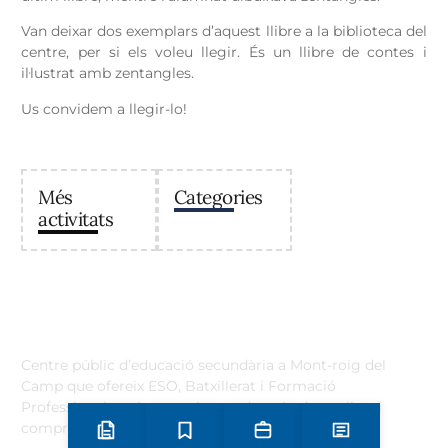
Van deixar dos exemplars d’aquest llibre a la biblioteca del
centre, per si els voleu llegir. És un llibre de contes i
il·lustrat amb zentangles.
Us convidem a llegir-lo!
Més
Categories
activitats
Institut Antoni Ballester
Centre públic d’educació secundària a Mont-roig del
Camp que ofereix ESO, Batxillerat i Formació
Professional, amb un projecte educatiu de qualitat i
compromís amb el territori.
Preinscripció i matrícula
Estudis
Secretaria
Notícies