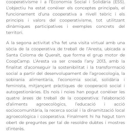
cooperativisme i a l’Economia Social i Solidària (ESS).
L’objectiu ha estat conèixer els conceptes principals, el
funcionament d’una cooperativa a nivell teòric i els
principis i valors del cooperativisme, tot utilitzant
dinàmiques participatives i exemples concrets del
territori.
A la segona activitat s’ha fet una visita virtual amb una
sòcia de la cooperativa de treball de l’Aresta, ubicada a
Santa Coloma de Queralt, que forma el grup motor de
CoopCamp. L’Aresta va ser
creada l’any 2013, amb la
finalitat d’aconseguir la sostenibilitat i la transformació
social a partir del desenvolupament de l’agroecologia, la
sobirania alimentària, l’economia social, solidària i
feminista, mitjançant pràctiques de cooperació social i
autogestionàries.
Els nois i noies han pogut conèixer les
quatre àrees de treball de la cooperativa: l’elaboració
d’aliments agroecològics, l’educació i acció
sociocomunitària, la recerca social i la dinamització local
agroecològica i cooperativa. Finalment hi ha hagut torn
obert de preguntes per tal de resoldre dubtes i mostres
d’interès.