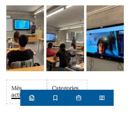
Més
Categories
activitats
Preinscripció i matrícula
Estudis
Secretaria
Notícies
Institut Antoni Ballester