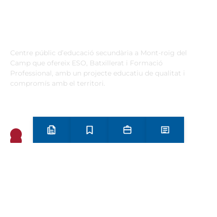
Institut Antoni Ballester
Centre públic d’educació secundària a Mont-roig del
Camp que ofereix ESO, Batxillerat i Formació
Professional, amb un projecte educatiu de qualitat i
compromís amb el territori.
Contacta
Horari d’atenció secretaria de 9:00 a 13:00 Amb cita prèvia
trucant al
+34 977 838 609
Carrer de l'1 d'Octubre, 5. Mont-roig del Camp 43300
Preinscripció i matrícula
Estudis
Secretaria
Notícies
Email
Telèfon
+34 977 838 609
Segueix-nos a Instagram!
Oferta formativa
ESO
Batxillerat