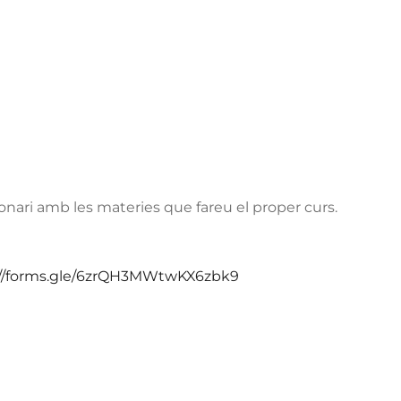
onari amb les materies que fareu el proper curs.
://forms.gle/6zrQH3MWtwKX6zbk9