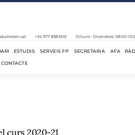
aballester.cat
+34 977 838 609
Dilluns - Divendres: 08:00-13:
ARI
ESTUDIS
SERVEIS FP
SECRETARIA
AFA
RÀD
CONTACTE
el curs 2020-21