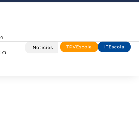
00
TPVEscola
ITEscola
Noticies
IO