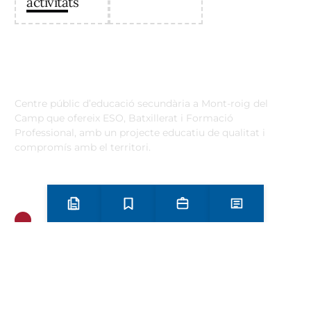
activitats
Institut Antoni Ballester
Centre públic d’educació secundària a Mont-roig del
Camp que ofereix ESO, Batxillerat i Formació
Professional, amb un projecte educatiu de qualitat i
compromís amb el territori.
Contacta
Horari d’atenció secretaria de 9:00 a 13:00 Amb cita prèvia
trucant al
+34 977 838 609
Preinscripció i matrícula
Estudis
Secretaria
Notícies
Carrer de l'1 d'Octubre, 5. Mont-roig del Camp 43300
Email
Telèfon
+34 977 838 609
Segueix-nos a Instagram!
Oferta formativa
ESO