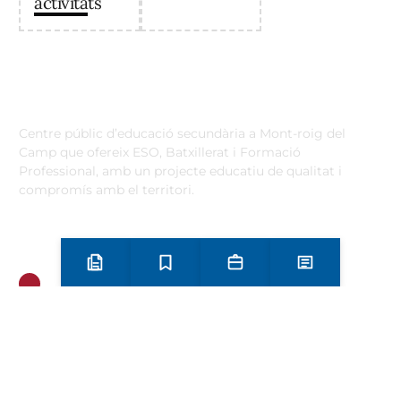
activitats
Institut Antoni Ballester
Centre públic d’educació secundària a Mont-roig del
Camp que ofereix ESO, Batxillerat i Formació
Professional, amb un projecte educatiu de qualitat i
compromís amb el territori.
Contacta
Horari d’atenció secretaria de 9:00 a 13:00 Amb cita prèvia
trucant al
+34 977 838 609
Preinscripció i matrícula
Estudis
Secretaria
Notícies
Carrer de l'1 d'Octubre, 5. Mont-roig del Camp 43300
Email
Telèfon
+34 977 838 609
Segueix-nos a Instagram!
Oferta formativa
ESO