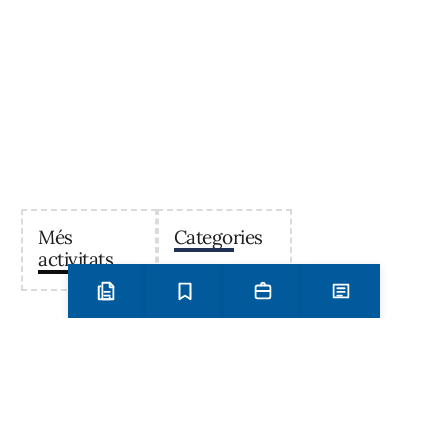
Més
Categories
activitats
Preinscripció i matrícula
Estudis
Secretaria
Notícies
Institut Antoni Ballester
Centre públic d’educació secundària a Mont-roig del
Camp que ofereix ESO, Batxillerat i Formació
Professional, amb un projecte educatiu de qualitat i