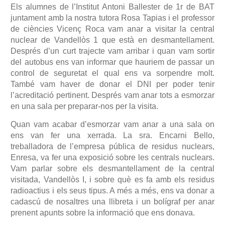
Els alumnes de l’Institut Antoni Ballester de 1r de BAT
juntament amb la nostra tutora Rosa Tapias i el professor
de ciències Vicenç Roca vam anar a visitar la central
nuclear de Vandellòs 1 que està en desmantellament.
Després d’un curt trajecte vam arribar i quan vam sortir
del autobus ens van informar que hauriem de passar un
control de seguretat el qual ens va sorpendre molt.
També vam haver de donar el DNI per poder tenir
l’acreditació pertinent. Després vam anar tots a esmorzar
en una sala per preparar-nos per la visita.
Quan vam acabar d’esmorzar vam anar a una sala on
ens van fer una xerrada. La sra. Encarni Bello,
treballadora de l’empresa pública de residus nuclears,
Enresa, va fer una exposició sobre les centrals nuclears.
Vam parlar sobre els desmantellament de la central
visitada, Vandellòs I, i sobre què es fa amb els residus
radioactius i els seus tipus. A més a més, ens va donar a
cadascú de nosaltres una llibreta i un bolígraf per anar
prenent apunts sobre la informació que ens donava.