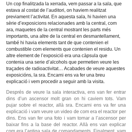
Un cop finalitzada la xerrada, vem passar a la sala, que
estava al costat de l’auditori, on haviem realitzat
previament l’activitat. En aquesta sala, hi havien una
sèrie d’exposicions relacionades amb la central, com
ara, maquetes de la central mostrant les parts més
importants, una altre de la central en desmantellament,
també hi havia elements tant de que contenien el
combustible com elements que contenien el residu. Un
altre element de l’exposició era una càpsula que
contenia una serie d’alcohols que permetien veure les
traçades de radioactivitat… Acabades de veure aquestes
exposicións, la sra. Encarni ens va fer una breu
explicació i vem procedir a seguir amb la visita.
Després de veure la sala interactiva, ens van fer entrar
dins d’un ascensor molt gran on hi caviem tots. Vam
pujar sobre el reactor, allà sra. Encarni ens va fer una
explicació i vam veure un video de com era el reactor per
dins. Ens van fer una foto i vam tornar a l’ascensor per
baixar fins a la base del reactor. Allà ens van explicar
com era l’antiga sala de comandaments. Finalment, vam