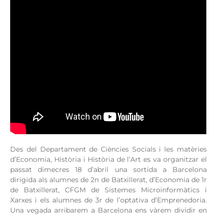
Des del Departament de Ciències Socials i les matèries
d’Economia, Història i Història de l’Art es va organitzar el
passat dimecres 18 d’abril una sortida a Barcelona
dirigida als alumnes de 2n de Batxillerat, d’Economia de 1r
de Batxillerat, CFGM de Sistemes Microinformàtics i
Xarxes i els alumnes de 3r de l’optativa d’Emprenedoria.
Una vegada arribarem a Barcelona ens vàrem dividir en