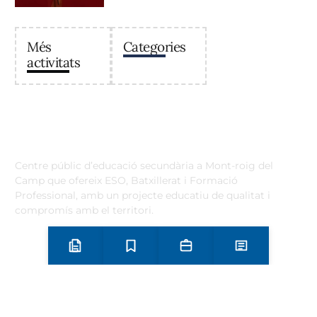
Més
Categories
activitats
Institut Antoni Ballester
Centre públic d’educació secundària a Mont-roig del
Camp que ofereix ESO, Batxillerat i Formació
Professional, amb un projecte educatiu de qualitat i
compromís amb el territori.
Contacta
Horari d’atenció secretaria de 9:00 a 13:00 Amb cita prèvia
Preinscripció i matrícula
Estudis
Secretaria
Notícies
trucant al
+34 977 838 609
Carrer de l'1 d'Octubre, 5. Mont-roig del Camp 43300
Email
Telèfon