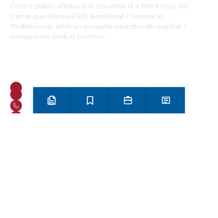
Centre públic d’educació secundària a Mont-roig del
Camp que ofereix ESO, Batxillerat i Formació
Professional, amb un projecte educatiu de qualitat i
compromís amb el territori.
Contacta
Horari d’atenció secretaria de 9:00 a 13:00 Amb cita prèvia
trucant al
+34 977 838 609
Carrer de l'1 d'Octubre, 5. Mont-roig del Camp 43300
Email
Telèfon
Preinscripció i matrícula
Estudis
Secretaria
Notícies
+34 977 838 609
Segueix-nos a Instagram!
Oferta formativa
ESO
Batxillerat
Auxiliar d’operacions sostenibles a la indústria i al medi
agraris
Informàtica d’oficina