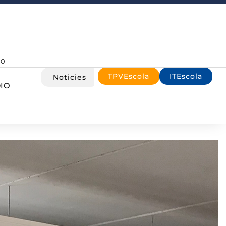
00
TPVEscola
ITEscola
Noticies
IO