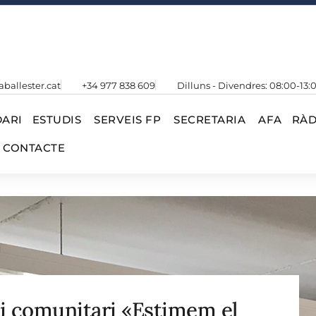
aballester.cat
+34 977 838 609
Dilluns - Divendres: 08:00-13:
ARI
ESTUDIS
SERVEIS FP
SECRETARIA
AFA
RÀD
CONTACTE
ei comunitari «Estimem el