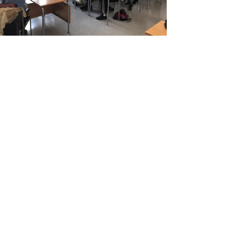
Institut Antoni
Co
Hora
Ballester
13:0
838
Centre públic d’educació secundària a Mont-
roig del Camp que ofereix ESO, Batxillerat i
Formació Professional, amb un projecte
educatiu de qualitat i compromís amb el
territori.