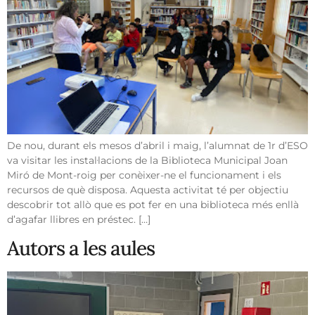
De nou, durant els mesos d’abril i maig, l’alumnat de 1r d’ESO
va visitar les instal·lacions de la Biblioteca Municipal Joan
Miró de Mont-roig per conèixer-ne el funcionament i els
recursos de què disposa. Aquesta activitat té per objectiu
descobrir tot allò que es pot fer en una biblioteca més enllà
d’agafar llibres en préstec. […]
Autors a les aules