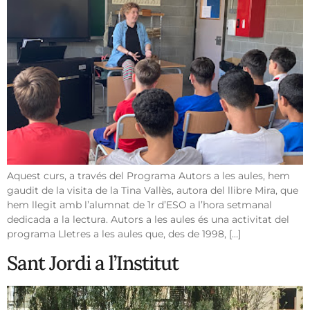
Aquest curs, a través del Programa Autors a les aules, hem
gaudit de la visita de la Tina Vallès, autora del llibre Mira, que
hem llegit amb l’alumnat de 1r d’ESO a l’hora setmanal
dedicada a la lectura. Autors a les aules és una activitat del
programa Lletres a les aules que, des de 1998, […]
Sant Jordi a l’Institut