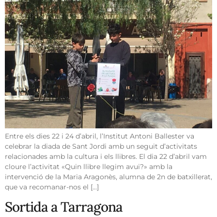
Entre els dies 22 i 24 d’abril, l’Institut Antoni Ballester va
celebrar la diada de Sant Jordi amb un seguit d’activitats
relacionades amb la cultura i els llibres. El dia 22 d’abril vam
cloure l’activitat «Quin llibre llegim avui?» amb la
intervenció de la Maria Aragonès, alumna de 2n de batxillerat,
que va recomanar-nos el […]
Sortida a Tarragona