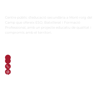
Institut Antoni Ballester
Centre públic d’educació secundària a Mont-roig del
Camp que ofereix ESO, Batxillerat i Formació
Professional, amb un projecte educatiu de qualitat i
compromís amb el territori.
Contacta
Horari d’atenció secretaria de 9:00 a 13:00 Amb cita prèvia
trucant al
+34 977 838 609
Carrer de l'1 d'Octubre, 5. Mont-roig del Camp 43300
Email
Telèfon
+34 977 838 609
Segueix-nos a Instagram!
Oferta formativa
ESO
Batxillerat
Auxiliar d’operacions sostenibles a la indústria i al medi
agraris