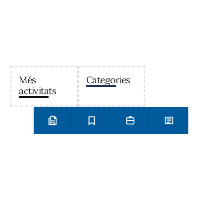
Més
Categories
activitats
Preinscripció i matrícula
Estudis
Secretaria
Notícies
Institut Antoni Ballester
Centre públic d’educació secundària a Mont-roig del
Camp que ofereix ESO, Batxillerat i Formació
Professional, amb un projecte educatiu de qualitat i
compromís amb el territori.
Contacta
Horari d’atenció secretaria de 9:00 a 13:00 Amb cita prèvia