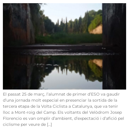
El passat 25 de març, l’alumnat de primer d’ESO va gaudir
d’una jornada molt especial en presenciar la sortida de la
tercera etapa de la Volta Ciclista a Catalunya, que va tenir
lloc a Mont-roig del Camp. Els voltants del Velòdrom Josep
Florencio es van omplir d’ambient, d’expectació i d’afició pel
ciclisme per veure de […]