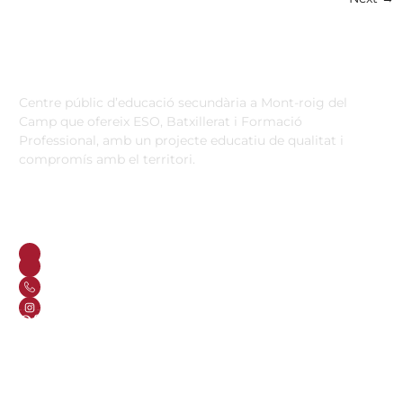
Institut Antoni Ballester
Centre públic d’educació secundària a Mont-roig del
Camp que ofereix ESO, Batxillerat i Formació
Professional, amb un projecte educatiu de qualitat i
compromís amb el territori.
Contacta
Horari d’atenció secretaria de 9:00 a 13:00 Amb cita prèvia
trucant al
+34 977 838 609
Carrer de l'1 d'Octubre, 5. Mont-roig del Camp 43300
Email
Telèfon
+34 977 838 609
Segueix-nos a Instagram!
Oferta formativa
ESO
Batxillerat