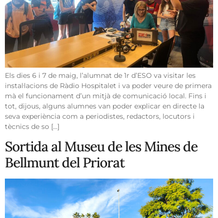
Els dies 6 i 7 de maig, l’alumnat de 1r d’ESO va visitar les
instal·lacions de Ràdio Hospitalet i va poder veure de primera
mà el funcionament d’un mitjà de comunicació local. Fins i
tot, dijous, alguns alumnes van poder explicar en directe la
seva experiència com a periodistes, redactors, locutors i
tècnics de so […]
Sortida al Museu de les Mines de
Bellmunt del Priorat