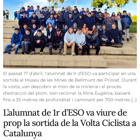
El passat 17 d’abril, l’alumnat de 1r d’ESO va participar en una
sortida al Museu de les Mines de Bellmunt del Priorat. Durant
la visita, van descobrir el món de la mineria i el procés
d’extracció del plom. Van recórrer la Mina Eugènia, baixant
fins a 35 metres de profunditat i caminant per 700 metres […]
L’alumnat de 1r d’ESO va viure de
prop la sortida de la Volta Ciclista a
Catalunya